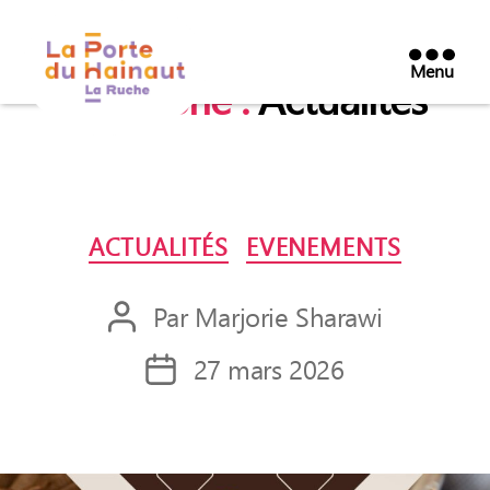
Menu
Catégorie :
Actualités
La
Porte
du
Hainaut
Catégories
La
ACTUALITÉS
EVENEMENTS
Ruche
Par
Marjorie Sharawi
Auteur
de
27 mars 2026
Date
l’article
de
l’article