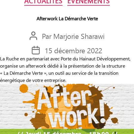
ACTUALITÉS
EVENEMENTS
Afterwork La Démarche Verte
Par
Marjorie Sharawi
Auteur
de
15 décembre 2022
Date
l’article
de
La Ruche en partenariat avec Porte du Hainaut Développement,
organise un afterwork dédié à la présentation de la structure
l’article
« La Démarche Verte », un outil au service de la transition
énergétique de votre entreprise.