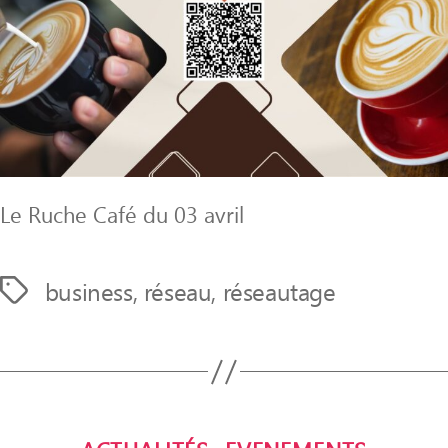
Le Ruche Café du 03 avril
business
,
réseau
,
réseautage
Étiquettes
Catégories