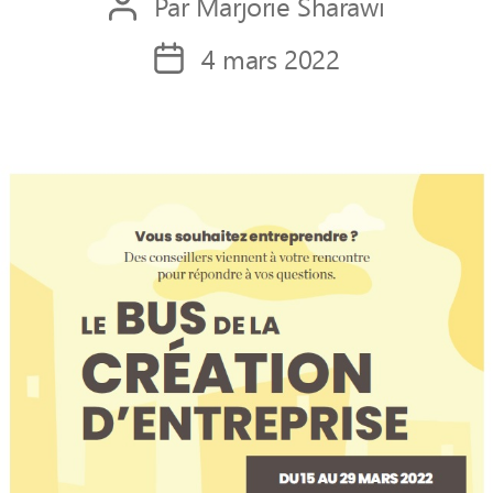
Par
Marjorie Sharawi
Auteur
de
4 mars 2022
Date
l’article
de
l’article