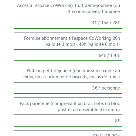
Accès à l’espace CoWorking 1h, 1 demi-journée (ou
Prestation
Tarif H.T
4h consécutive), 1 journée
4€ / 15€ / 28€
Formule abonnement à l’espace CoWorking 20h
(validité 3 mois), 40h (validité 6 mois)
64€ / 120€
Plateau petit-déjeuner (une boisson chaude au
choix, un assortiment de biscuits, un jus de fruits)
3€ / personne
Pack papeterie (comprenant un bloc note, un bloc
post-it, un ensemble d’écriture)
8€
Clef USB 2Go