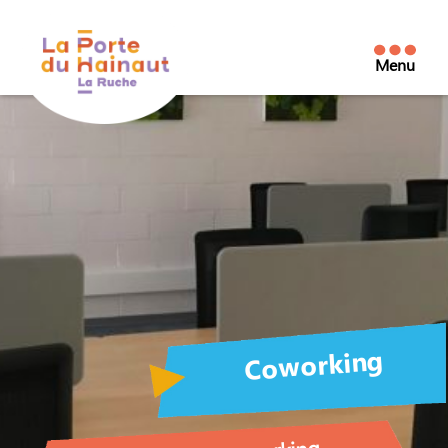
Menu
La
Porte
du
Hainaut
La
Ruche
Coworking