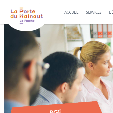
ACCUEIL
SERVICES
L’
La
Porte
du
Hainaut
La
Ruche
BGE