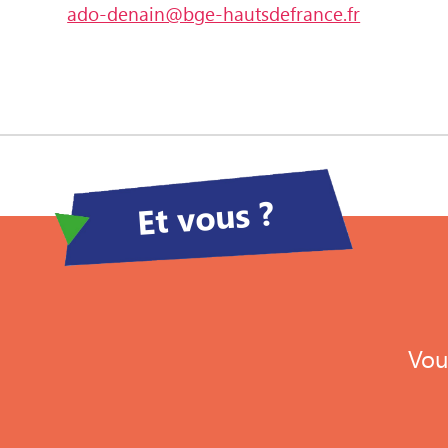
ado-denain@bge-hautsdefrance.fr
Et vous ?
Vou